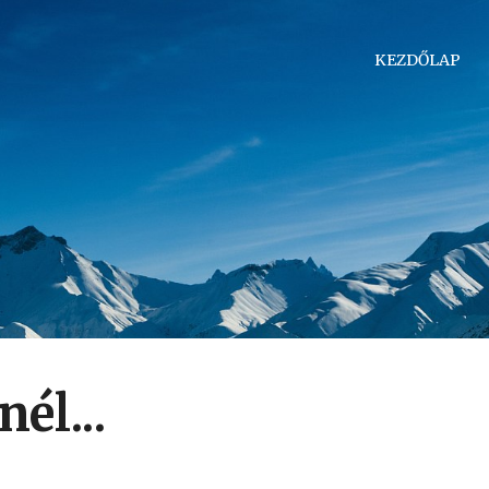
KEZDŐLAP
él...