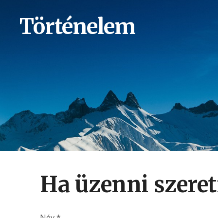
Történelem
Ha üzenni szeretn
Név
*