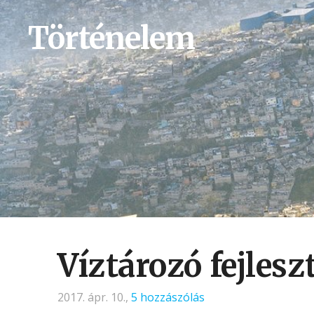
Történelem
Víztározó fejlesz
2017. ápr. 10.,
5 hozzászólás