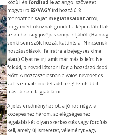
közül, és
fordítsd le
az angol szöveget
magyarra
ÉS/
VAGY
írd hozzá 6-8
mondatban
saját meglátásaid
at
arról,
hogy miért okoznak gondot a képen látottak
az emberiség jövője szempontjából. (Ha még
senki sem szólt hozzá, kattints a "Nincsenek
hozzászólások" feliratra a bejegyzés címe
alatt.) Olyat ne írj, amit már más is leírt. Ne
feledd, a neved látszani fog a hozzászólásod
előtt. A hozzászólásban a valós nevedet és
valós e-mail címedet add meg! Ez utóbbit
mások nem fogják látni.
A jeles eredményhez öt, a jóhoz négy, a
közepeshez három, az elégségeshez
legalább két olyan szerkesztés vagy fordítás
kell, amely új ismeretet, véleményt vagy