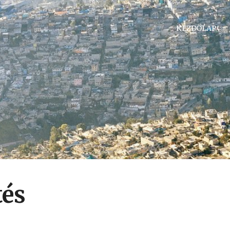
KEZDŐLAP
tés