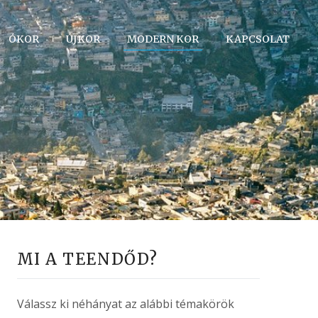
ÓKOR
ÚJKOR
MODERN KOR
KAPCSOLAT
MI A TEENDŐD?
Válassz ki néhányat az alábbi témakörök